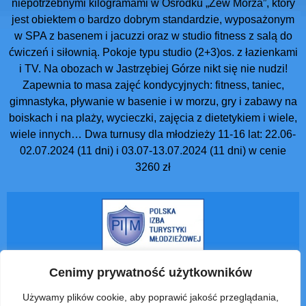
niepotrzebnymi kilogramami w Ośrodku „Zew Morza”, który
jest obiektem o bardzo dobrym standardzie, wyposażonym
w SPA z basenem i jacuzzi oraz w studio fitness z salą do
ćwiczeń i siłownią. Pokoje typu studio (2+3)os. z łazienkami
i TV. Na obozach w Jastrzębiej Górze nikt się nie nudzi!
Zapewnia to masa zajęć kondycyjnych: fitness, taniec,
gimnastyka, pływanie w basenie i w morzu, gry i zabawy na
boiskach i na plaży, wycieczki, zajęcia z dietetykiem i wiele,
wiele innych… Dwa turnusy dla młodzieży 11-16 lat: 22.06-
02.07.2024 (11 dni) i 03.07-13.07.2024 (11 dni) w cenie
3260 zł
O firmie
Odchudzanie na obozach
Cenimy prywatność użytkowników
Używamy plików cookie, aby poprawić jakość przeglądania,
Wczasy dla dorosłych
Kadra
Kontakt