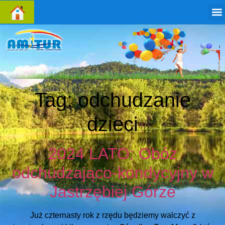
Tag:
odchudzanie
dzieci
2024 LATO: Obóz
odchudzająco-kondycyjny w
Jastrzębiej Górze
Już czternasty rok z rzędu będziemy walczyć z