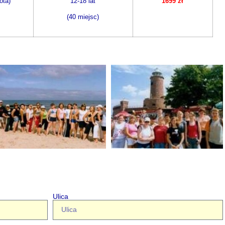
ota)
12-18 lat
1699 zł
(40 miejsc)
Ulica