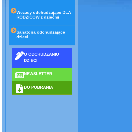
Wczasy odchudzające DLA
RODZICÓW z dziećmi
Sanatoria odchudzające
dzieci
O ODCHUDZANIU
DZIECI
NEWSLETTER
DO POBRANIA