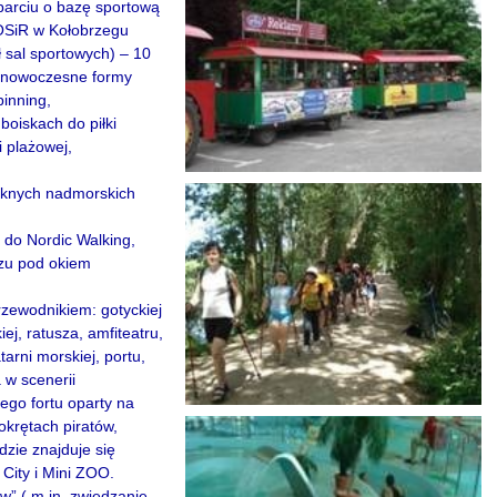
arciu o bazę sportową
SiR w Kołobrzegu
 sal sportowych) – 10
– nowoczesne formy
pinning,
boiskach do piłki
i plażowej,
ęknych nadmorskich
 do Nordic Walking,
rzu pod okiem
zewodnikiem: gotyckiej
ej, ratusza, amfiteatru,
arni morskiej, portu,
 w scenerii
ego fortu oparty na
krętach piratów,
dzie znajduje się
City i Mini ZOO.
” ( m.in. zwiedzanie