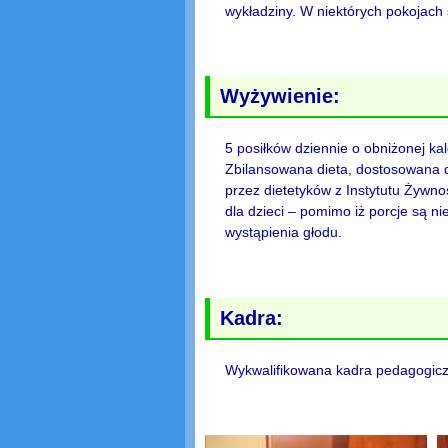
wykładziny. W niektórych pokojach 
Wyżywienie:
5 posiłków dziennie o obniżonej kal
Zbilansowana dieta, dostosowana 
przez dietetyków z Instytutu Żywnoś
dla dzieci – pomimo iż porcje są n
wystąpienia głodu.
Kadra:
Wykwalifikowana kadra pedagogiczn