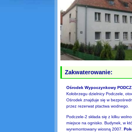
Zakwaterowanie:
Ośrodek Wypoczynkowy PODCZ
Kołobrzegu dzielnicy Podczele, oto
Ośrodek znajduje się w bezpośredn
przez rezerwat ptactwa wodnego.
Podczele-2 składa się z kilku wolno
miejsce na ognisko. Budynek, w kt
wyremontowany wiosną 2007.
Poko