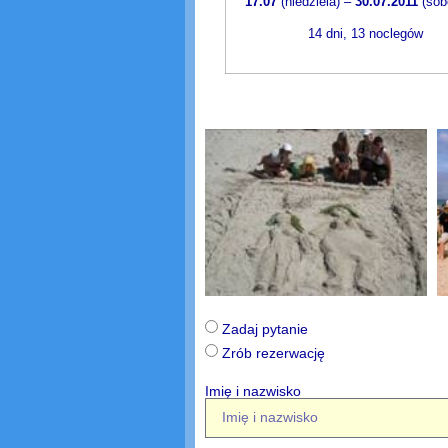
17.07
(niedziela) –
30.07.2011
(sob
14 dni, 13 noclegów
Zadaj pytanie
Zrób rezerwację
Imię i nazwisko