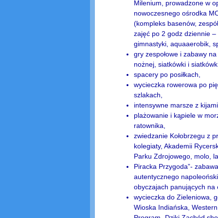
Milenium, prowadzone w op
nowoczesnego ośrodka MO
(kompleks basenów, zespół
zajęć po 2 godz dziennie 
gimnastyki, aquaaerobik, s
gry zespołowe i zabawy na 
nożnej, siatkówki i siatkówk
spacery po posiłkach,
wycieczka rowerowa po pi
szlakach,
intensywne marsze z kijami
plażowanie i kąpiele w mo
ratownika,
zwiedzanie Kołobrzegu z pr
kolegiaty, Akademii Rycerski
Parku Zdrojowego, molo, lat
Piracka Przygoda”- zabawa
autentycznego napoleoński
obyczajach panujących na o
wycieczka do Zieleniowa, g
Wioska Indiańska, Western 
Program „Dziki Zachód show