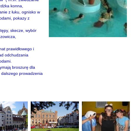
żdżka konna,
anie z łuku, ognisko w
odami, pokazy z
stępy, skecze, wybór
zowicza,
mat prawidłowego i
ad odchudzania
odami.
ymają broszurę dla
e dalszego prowadzenia