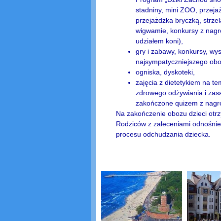
stadniny, mini ZOO, przeja
przejażdżka bryczką, strzel
wigwamie, konkursy z nagr
udziałem koni),
gry i zabawy, konkursy, wy
najsympatyczniejszego obo
ogniska, dyskoteki,
zajęcia z dietetykiem na te
zdrowego odżywiania i zas
zakończone quizem z nagr
Na zakończenie obozu dzieci otrz
Rodziców z zaleceniami odnośni
procesu odchudzania dziecka.