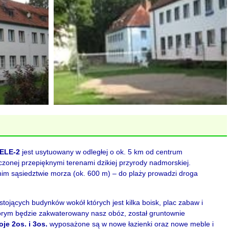
ELE-2
jest usytuowany w odległej o ok. 5 km od centrum
czonej przepięknymi terenami dzikiej przyrody nadmorskiej.
im sąsiedztwie morza (ok. 600 m) – do plaży prowadzi droga
stojących budynków wokół których jest kilka boisk, plac zabaw i
órym będzie zakwaterowany nasz obóz, został gruntownie
je 2os. i 3os.
wyposażone są w nowe łazienki oraz nowe meble i