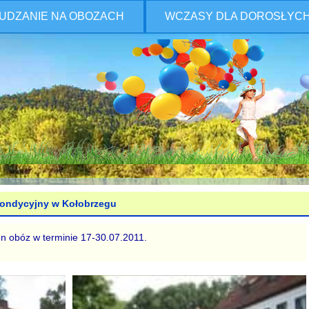
UDZANIE NA OBOZACH
WCZASY DLA DOROSŁYC
ondycyjny w Kołobrzegu
en obóz w terminie 17-30.07.2011.