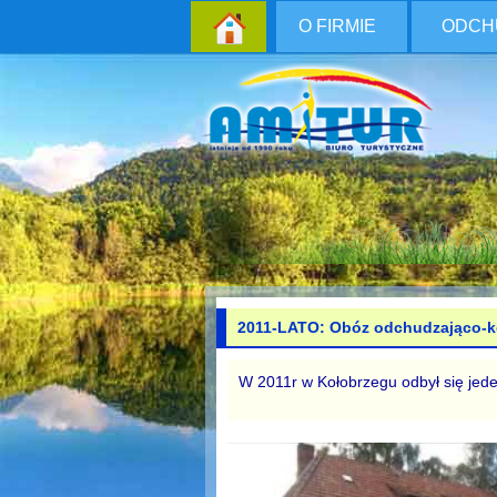
O FIRMIE
ODCH
2011-LATO: Obóz odchudzająco-k
W 2011r w Kołobrzegu odbył się jed