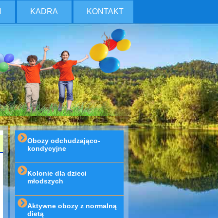
H
KADRA
KONTAKT
Obozy odchudzająco-
kondycyjne
Kolonie dla dzieci
młodszych
Aktywne obozy z normalną
dietą